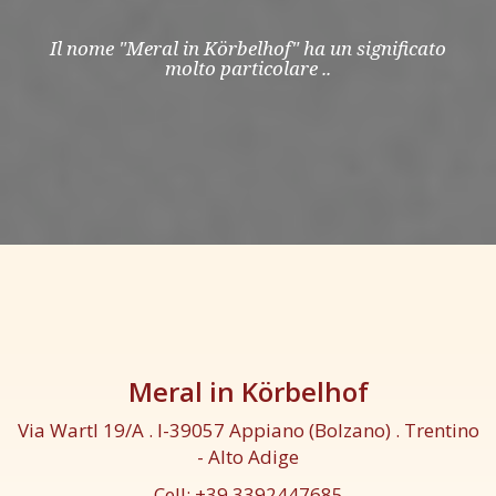
Il nome "Meral in Körbelhof" ha un significato
molto particolare ..
Meral in Körbelhof
Via Wartl 19/A . I-39057 Appiano (Bolzano) . Trentino
- Alto Adige
Cell: +39 3392447685